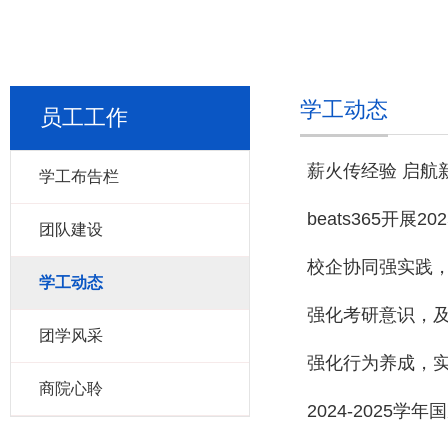
学工动态
员工工作
薪火传经验 启航新
学工布告栏
beats365开展
团队建设
校企协同强实践，
学工动态
强化考研意识，及时
团学风采
强化行为养成，实现
商院心聆
2024-2025