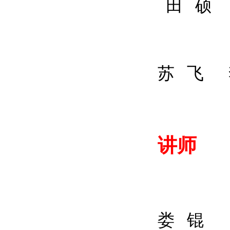
田 硕
苏 飞
讲师
娄 锟