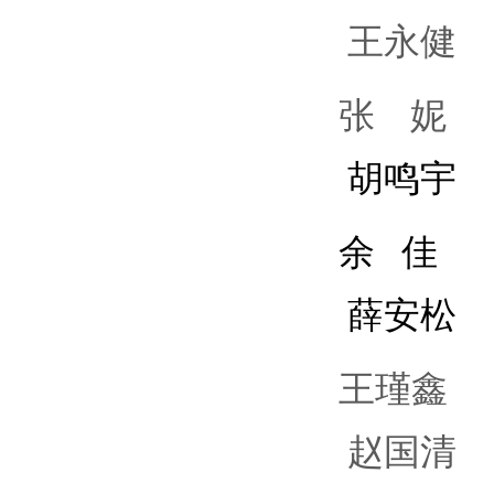
王永健
张 妮
胡鸣宇
余 佳
薛安松
王瑾鑫
赵国清