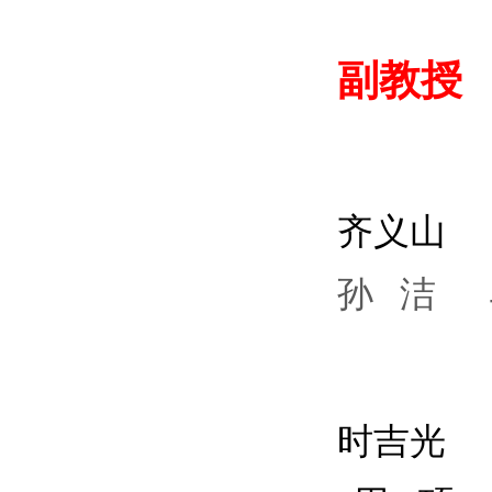
副教授
齐义山
孙 洁
时吉光