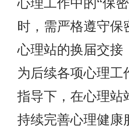
心理工作中的
“保
时，需严格遵守保
心理站的换届交接
为后续各项心理工
指导下，在心理站
持续完善心理健康