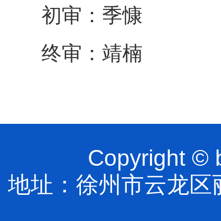
初审：季慷
终审：靖楠
Copyright
地址：徐州市云龙区丽水